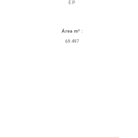
E.P.
Área m² :
69.497